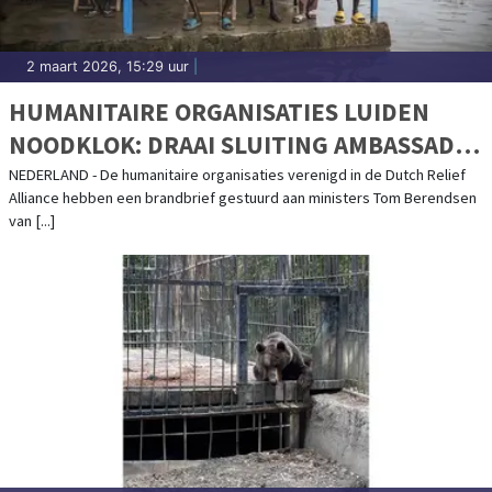
2 maart 2026, 15:29 uur
|
HUMANITAIRE ORGANISATIES LUIDEN
NOODKLOK: DRAAI SLUITING AMBASSADE
ZUID-SOEDAN TERUG
NEDERLAND - De humanitaire organisaties verenigd in de Dutch Relief
Alliance hebben een brandbrief gestuurd aan ministers Tom Berendsen
van [...]