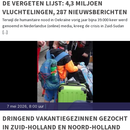
DE VERGETEN LIJST: 4,3 MILJOEN
VLUCHTELINGEN, 287 NIEUWSBERICHTEN
Terwijl de humanitaire nood in Oekraïne vorig jaar bijna 39.000 keer werd
genoemd in Nederlandse (online) media, kreeg de crisis in Zuid-Sudan
[...]
7 mei 2026, 8:00 uur
|
DRINGEND VAKANTIEGEZINNEN GEZOCHT
IN ZUID-HOLLAND EN NOORD-HOLLAND