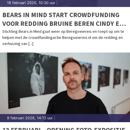
18 februari 2026, 10:30 uur
|
BEARS IN MIND START CROWDFUNDING
VOOR REDDING BRUINE BEREN CINDY EN
FELIPE UIT AZERBEIDZJAN
Stichting Bears in Mind gaat weer op Beregoeiereis en roept op om te
helpen met de crowdfundingactie Beregoeiereis.nl om de redding en
verhuizing van [...]
9 februari 2026, 14:13 uur
|
13 FEBRUARI – OPENING FOTO-EXPOSITIE