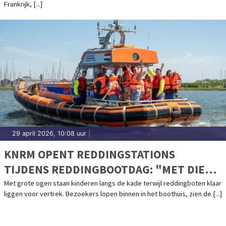
Frankrijk, [...]
29 april 2026, 10:08 uur
|
KNRM OPENT REDDINGSTATIONS
TIJDENS REDDINGBOOTDAG: "MET DIE
BOOT OVER DE GOLVEN, DAT VERGEET JE
Met grote ogen staan kinderen langs de kade terwijl reddingboten klaar
liggen voor vertrek. Bezoekers lopen binnen in het boothuis, zien de [...]
NOOIT MEER"