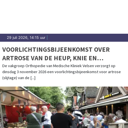
29 juli 2026, 14:15 uur
|
VOORLICHTINGSBIJEENKOMST OVER
ARTROSE VAN DE HEUP, KNIE EN
SCHOUDER IN MEDISCHE KLINIEK VELSEN
De vakgroep Orthopedie van Medische Kliniek Velsen verzorgt op
dinsdag 3 november 2026 een voorlichtingsbijeenkomst voor artrose
(slijtage) van de [...]