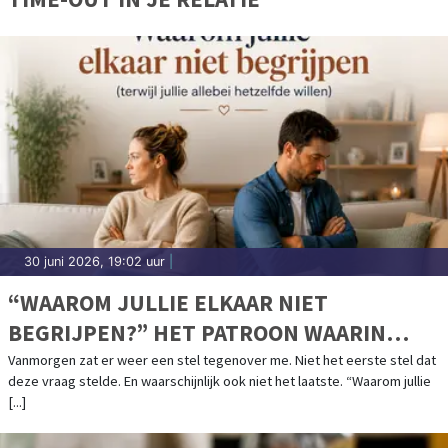
30 juni 2026, 19:02 uur
|
“WAAROM JULLIE ELKAAR NIET
BEGRIJPEN?” HET PATROON WAARIN
ZOVEEL STELLEN VASTLOPEN.
Vanmorgen zat er weer een stel tegenover me. Niet het eerste stel dat
deze vraag stelde. En waarschijnlijk ook niet het laatste. “Waarom jullie
[...]