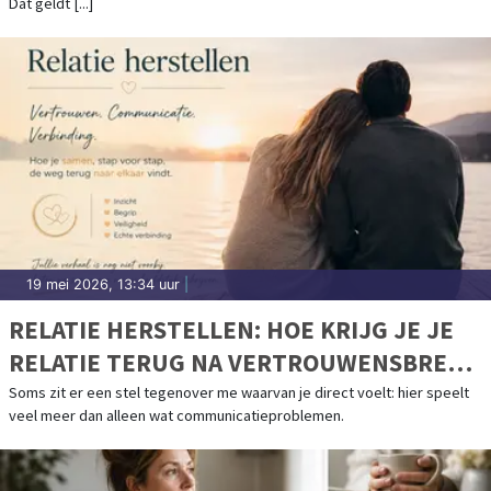
Dat geldt [...]
19 mei 2026, 13:34 uur
|
RELATIE HERSTELLEN: HOE KRIJG JE JE
RELATIE TERUG NA VERTROUWENSBREUK
EN AFSTAND?
Soms zit er een stel tegenover me waarvan je direct voelt: hier speelt
veel meer dan alleen wat communicatieproblemen.