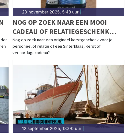
20 november 2025, 5:48 uur
|
N
NOG OP ZOEK NAAR EEN MOOI
CADEAU OF RELATIEGESCHENK
VOOR DE FEESTDAGEN?
nden.
Nog op zoek naar een origineel kerstgeschenk voor je
ren
personeel of relatie of een Sinterklaas, Kerst of
verjaardagscadeau?
12 september 2025, 13:00 uur
|