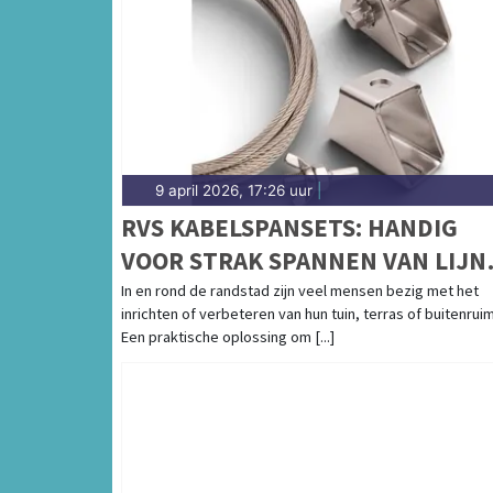
9 april 2026, 17:26 uur
|
RVS KABELSPANSETS: HANDIG
VOOR STRAK SPANNEN VAN LIJN
AAN LAND
In en rond de randstad zijn veel mensen bezig met het
inrichten of verbeteren van hun tuin, terras of buitenrui
Een praktische oplossing om [...]