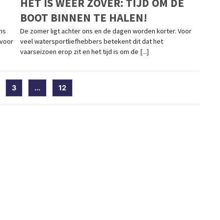
HET IS WEER ZOVER: TIJD OM DE
BOOT BINNEN TE HALEN!
ms
De zomer ligt achter ons en de dagen worden korter. Voor
 voor
veel watersportliefhebbers betekent dit dat het
vaarseizoen erop zit en het tijd is om de [...]
)
3
...
12