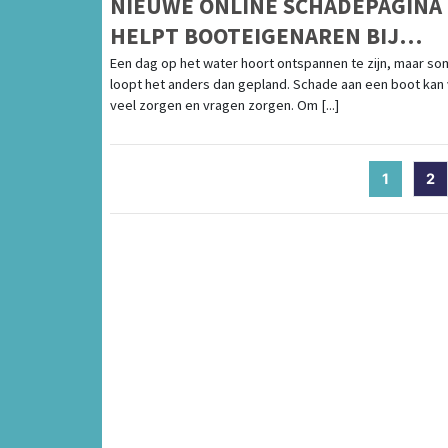
NIEUWE ONLINE SCHADEPAGINA
HELPT BOOTEIGENAREN BIJ
SCHADEAFHANDELING
Een dag op het water hoort ontspannen te zijn, maar so
loopt het anders dan gepland. Schade aan een boot kan
veel zorgen en vragen zorgen. Om [...]
1
(current
2