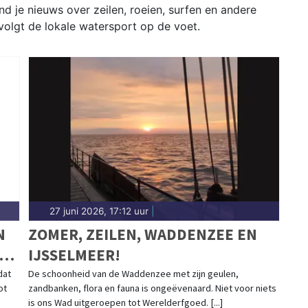
d je nieuws over zeilen, roeien, surfen en andere
volgt de lokale watersport op de voet.
27 juni 2026, 17:12 uur
|
N
ZOMER, ZEILEN, WADDENZEE EN
IJSSELMEER!
D
dat
De schoonheid van de Waddenzee met zijn geulen,
ot
zandbanken, flora en fauna is ongeëvenaard. Niet voor niets
is ons Wad uitgeroepen tot Werelderfgoed. [...]