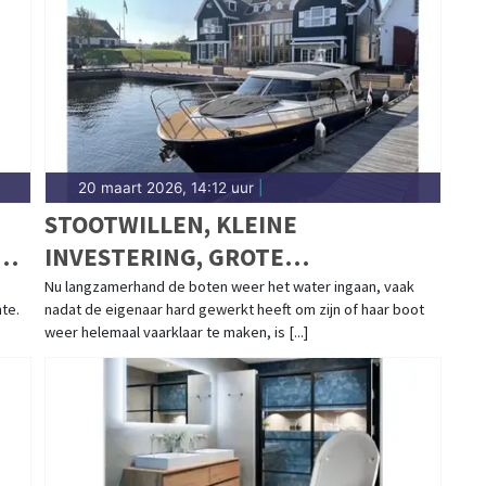
20 maart 2026, 14:12 uur
|
STOOTWILLEN, KLEINE
EN
INVESTERING, GROTE
BESCHERMING VOOR UW BOOT
Nu langzamerhand de boten weer het water ingaan, vaak
mte.
nadat de eigenaar hard gewerkt heeft om zijn of haar boot
weer helemaal vaarklaar te maken, is [...]