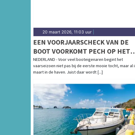
20 maart 2026, 11:03 uur
|
EEN VOORJAARSCHECK VAN DE
BOOT VOORKOMT PECH OP HET
WATER
NEDERLAND - Voor veel booteigenaren begint het
vaarseizoen niet pas bij de eerste mooie tocht, maar al 
maart in de haven. Juist daar wordt [...]