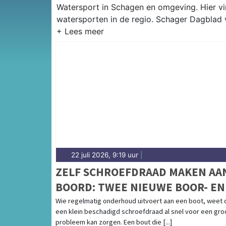
Watersport in Schagen en omgeving. Hier vin
watersporten in de regio. Schager Dagblad 
22 juli 2026, 9:19 uur
|
ZELF SCHROEFDRAAD MAKEN AA
BOORD: TWEE NIEUWE BOOR- EN
TAPSETS VOOR BOOTONDERHOU
Wie regelmatig onderhoud uitvoert aan een boot, weet 
een klein beschadigd schroefdraad al snel voor een gro
probleem kan zorgen. Een bout die [...]