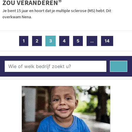
ZOU VERANDEREN”
Je bent 15 jaar en hoort dat je multiple sclerose (MS) hebt. Dit
overkwam Nena.
1
2
3
(current)
4
5
...
14