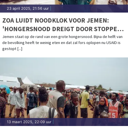
23 april 2025, 21:56 uur
|
ZOA LUIDT NOODKLOK VOOR JEMEN:
'HONGERSNOOD DREIGT DOOR STOPPEN
USAID'
Jemen staat op de rand van een grote hongersnood. Bijna de helft van
de bevolking heeft te weinig eten en dat zal fors oplopen nu USAID is
gestopt [...]
13 maart 2025, 22:09 uur
|