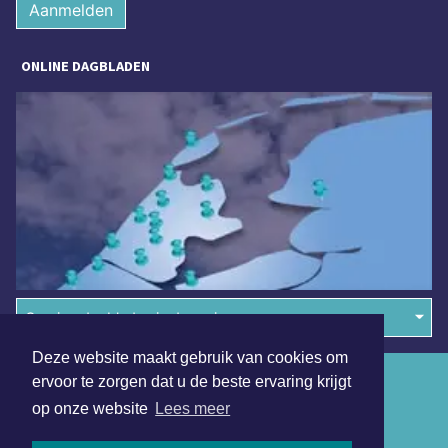
Aanmelden
ONLINE DAGBLADEN
Overige dagbladen in de regio
Deze website maakt gebruik van cookies om
Algemene voorwaarden
ervoor te zorgen dat u de beste ervaring krijgt
op onze website
Lees meer
Disclaimer