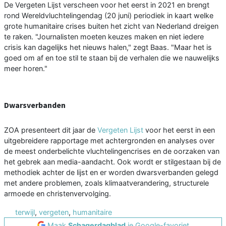
De Vergeten Lijst verscheen voor het eerst in 2021 en brengt
rond Wereldvluchtelingendag (20 juni) periodiek in kaart welke
grote humanitaire crises buiten het zicht van Nederland dreigen
te raken. "Journalisten moeten keuzes maken en niet iedere
crisis kan dagelijks het nieuws halen," zegt Baas. "Maar het is
goed om af en toe stil te staan bij de verhalen die we nauwelijks
meer horen."
Dwarsverbanden
ZOA presenteert dit jaar de
Vergeten Lijst
voor het eerst in een
uitgebreidere rapportage met achtergronden en analyses over
de meest onderbelichte vluchtelingencrises en de oorzaken van
het gebrek aan media-aandacht. Ook wordt er stilgestaan bij de
methodiek achter de lijst en er worden dwarsverbanden gelegd
met andere problemen, zoals klimaatverandering, structurele
armoede en christenvervolging.
terwijl
,
vergeten
,
humanitaire
Maak
Schagerdagblad
je Google-favoriet