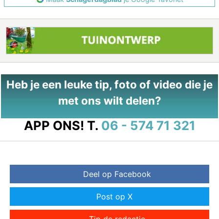
Heb je een leuke tip, foto of video die je
met ons wilt delen?
APP ONS!
T.
06 - 574 71 321
Deel op Facebook
Post op X
Tip de redactie