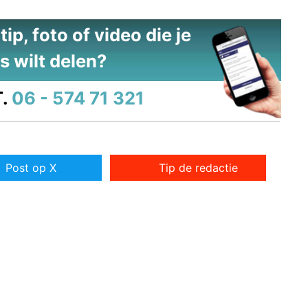
ip, foto of video die je
s wilt delen?
.
06 - 574 71 321
Post op X
Tip de redactie