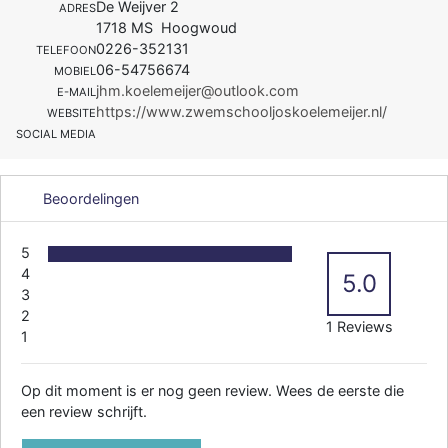
De Weijver 2
ADRES
1718 MS Hoogwoud
0226-352131
TELEFOON
06-54756674
MOBIEL
jhm.koelemeijer@outlook.com
E-MAIL
https://www.zwemschooljoskoelemeijer.nl/
WEBSITE
SOCIAL MEDIA
Beoordelingen
5
4
5.0
3
2
1 Reviews
1
Op dit moment is er nog geen review. Wees de eerste die
een review schrijft.