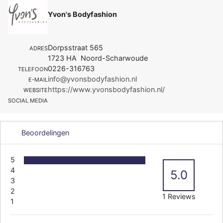
Yvon's Bodyfashion
Dorpsstraat 565
ADRES
1723 HA Noord-Scharwoude
0226-316763
TELEFOON
info@yvonsbodyfashion.nl
E-MAIL
https://www.yvonsbodyfashion.nl/
WEBSITE
SOCIAL MEDIA
Beoordelingen
5
4
5.0
3
2
1 Reviews
1