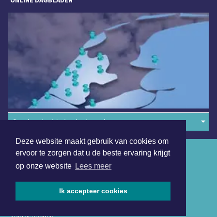
Overige dagbladen in de regio
Deze website maakt gebruik van cookies om
Algemene voorwaarden
ervoor te zorgen dat u de beste ervaring krijgt
op onze website
Lees meer
Disclaimer
Privacy Statement
Ik accepteer cookies
Copyright (c) 2026 | Schagerdagblad.nl - Alle rechten
voorbehouden