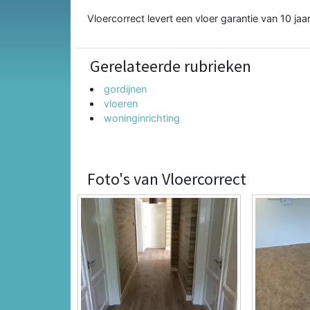
Vloercorrect levert een vloer garantie van 10 jaar
Gerelateerde rubrieken
gordijnen
vloeren
woninginrichting
Foto's van Vloercorrect