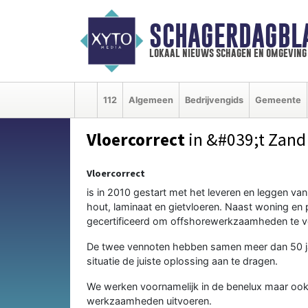
SCHAGERDAGBL
lokaal nieuws schagen en omgeving
112
Algemeen
Bedrijvengids
Gemeente
Vloercorrect
in &#039;t Zand
Vloercorrect
is in 2010 gestart met het leveren en leggen van al
hout, laminaat en gietvloeren. Naast woning en pr
gecertificeerd om offshorewerkzaamheden te ve
De twee vennoten hebben samen meer dan 50 jaa
situatie de juiste oplossing aan te dragen.
We werken voornamelijk in de benelux maar ook
werkzaamheden uitvoeren.