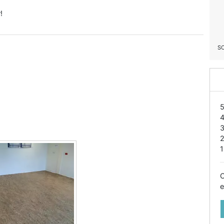
!
S
1
O
e