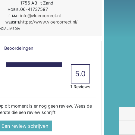
1756 AB 't Zand
06-41737597
MOBIEL
info@vloercorrect.nl
E-MAIL
https://www.vloercorrect.nl/
WEBSITE
OCIAL MEDIA
Beoordelingen
5
4
5.0
3
2
1 Reviews
p dit moment is er nog geen review. Wees de
erste die een review schrijft.
Een review schrijven