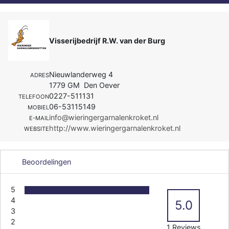
Visserijbedrijf R.W. van der Burg
Nieuwlanderweg 4
ADRES
1779 GM Den Oever
0227-511131
TELEFOON
06-53115149
MOBIEL
info@wieringergarnalenkroket.nl
E-MAIL
http://www.wieringergarnalenkroket.nl
WEBSITE
Beoordelingen
5
4
5.0
3
2
1 Reviews