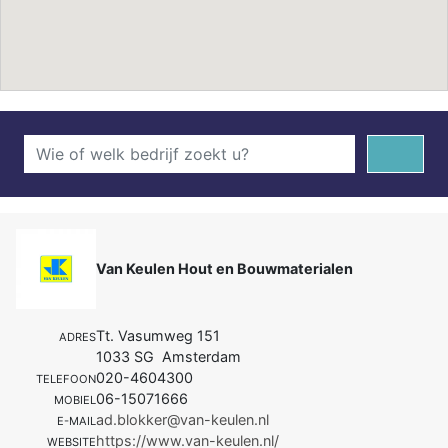
Van Keulen Hout en Bouwmaterialen
Tt. Vasumweg 151
ADRES
1033 SG Amsterdam
020-4604300
TELEFOON
06-15071666
MOBIEL
ad.blokker@van-keulen.nl
E-MAIL
https://www.van-keulen.nl/
WEBSITE