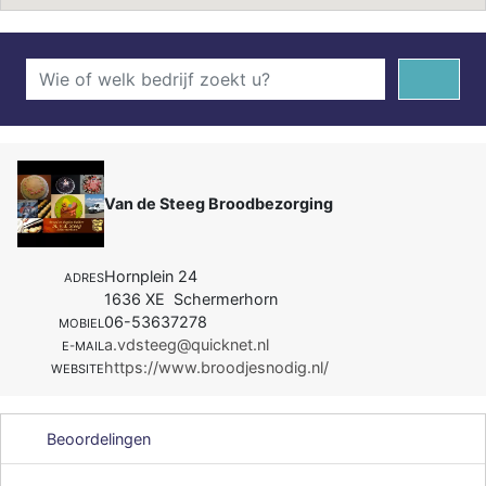
Van de Steeg Broodbezorging
Hornplein 24
ADRES
1636 XE Schermerhorn
06-53637278
MOBIEL
a.vdsteeg@quicknet.nl
E-MAIL
https://www.broodjesnodig.nl/
WEBSITE
Beoordelingen