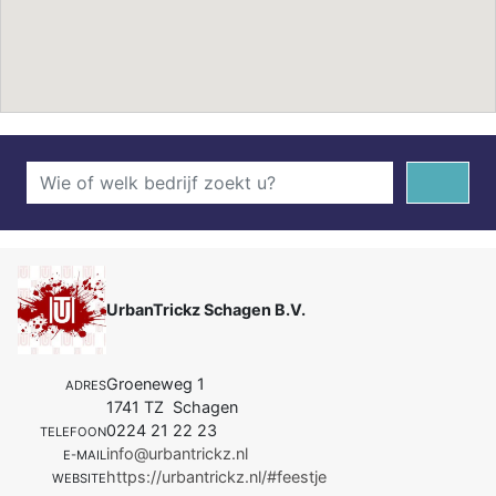
UrbanTrickz Schagen B.V.
Groeneweg 1
ADRES
1741 TZ Schagen
0224 21 22 23
TELEFOON
info@urbantrickz.nl
E-MAIL
https://urbantrickz.nl/#feestje
WEBSITE