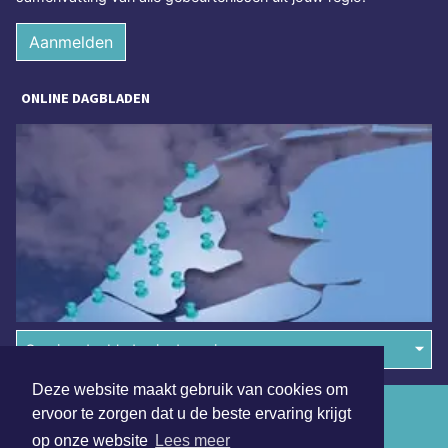
Aanmelden
ONLINE DAGBLADEN
Overige dagbladen in de regio
Deze website maakt gebruik van cookies om
Algemene voorwaarden
ervoor te zorgen dat u de beste ervaring krijgt
op onze website
Lees meer
Disclaimer