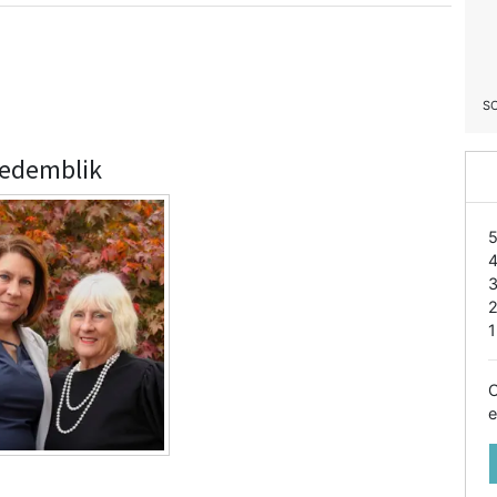
S
Medemblik
1
O
e