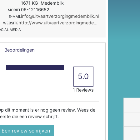
1671 KG Medemblik
06-12116652
MOBIEL
info@uitvaartverzorgingmedemblik.nl
E-MAIL
http://www.uitvaartverzorgingmedemblik.nl
WEBSITE
OCIAL MEDIA
Beoordelingen
5
4
5.0
3
2
1 Reviews
p dit moment is er nog geen review. Wees de
erste die een review schrijft.
Een review schrijven