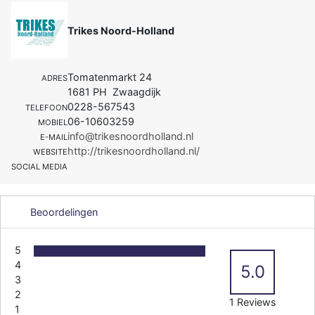
Trikes Noord-Holland
Tomatenmarkt 24
ADRES
1681 PH Zwaagdijk
0228-567543
TELEFOON
06-10603259
MOBIEL
info@trikesnoordholland.nl
E-MAIL
http://trikesnoordholland.nl/
WEBSITE
SOCIAL MEDIA
Beoordelingen
5
4
5.0
3
2
1 Reviews
1