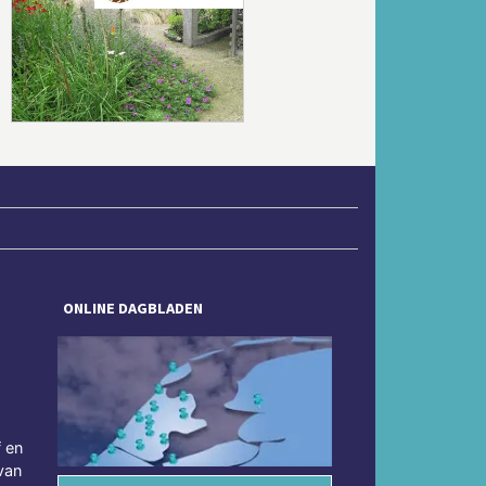
Volgende
ONLINE DAGBLADEN
f en
van