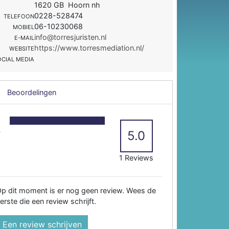
1620 GB Hoorn nh
0228-528474
TELEFOON
06-10230068
MOBIEL
info@torresjuristen.nl
E-MAIL
https://www.torresmediation.nl/
WEBSITE
OCIAL MEDIA
Beoordelingen
5
4
5.0
3
2
1 Reviews
p dit moment is er nog geen review. Wees de
erste die een review schrijft.
Een review schrijven