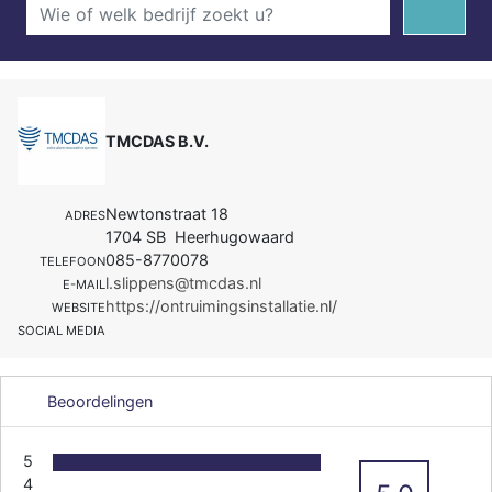
TMCDAS B.V.
Newtonstraat 18
ADRES
1704 SB Heerhugowaard
085-8770078
TELEFOON
l.slippens@tmcdas.nl
E-MAIL
https://ontruimingsinstallatie.nl/
WEBSITE
SOCIAL MEDIA
Beoordelingen
5
4