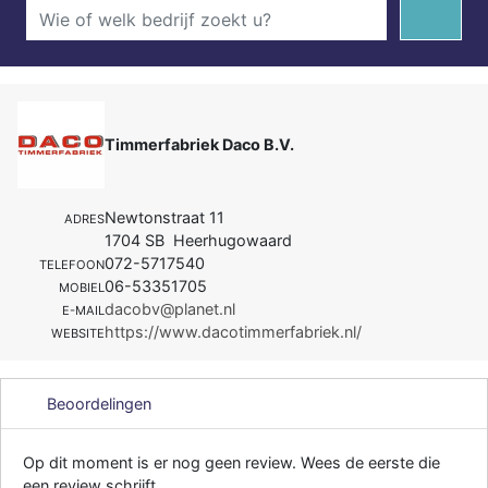
Timmerfabriek Daco B.V.
Newtonstraat 11
ADRES
1704 SB Heerhugowaard
072-5717540
TELEFOON
06-53351705
MOBIEL
dacobv@planet.nl
E-MAIL
https://www.dacotimmerfabriek.nl/
WEBSITE
Beoordelingen
Op dit moment is er nog geen review. Wees de eerste die
een review schrijft.