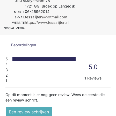
Mayersloot 78
ADRES
1721 GG Broek op Langedijk
06-26962014
MOBIEL
tessalijten@hotmail.com
E-MAIL
https://www.tessalijten.nl
WEBSITE
SOCIAL MEDIA
Beoordelingen
5
4
5.0
3
2
1 Reviews
1
Op dit moment is er nog geen review. Wees de eerste die
een review schrijft.
Een review schrijven