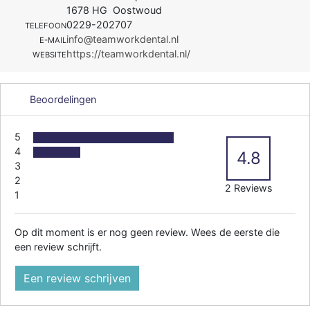
1678 HG Oostwoud
0229-202707
TELEFOON
info@teamworkdental.nl
E-MAIL
https://teamworkdental.nl/
WEBSITE
Beoordelingen
5
4
4.8
3
2
2 Reviews
1
Op dit moment is er nog geen review. Wees de eerste die
een review schrijft.
Een review schrijven