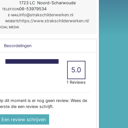
1723 LC Noord-Scharwoude
06-53979534
TELEFOON
info@strakschilderwerken.nl
E-MAIL
https://www.strakschilderwerken.nl/
WEBSITE
OCIAL MEDIA
Beoordelingen
5
4
5.0
3
2
1 Reviews
p dit moment is er nog geen review. Wees de
erste die een review schrijft.
Een review schrijven