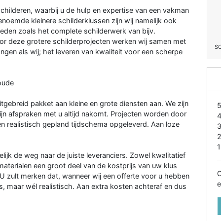
childeren, waarbij u de hulp en expertise van een vakman
enoemde kleinere schilderklussen zijn wij namelijk ook
den zoals het complete schilderwerk van bijv.
r deze grotere schilderprojecten werken wij samen met
S
angen als wij; het leveren van kwaliteit voor een scherpe
oude
tgebreid pakket aan kleine en grote diensten aan. We zijn
zijn afspraken met u altijd nakomt. Projecten worden door
n realistisch gepland tijdschema opgeleverd. Aan loze
1
lijk de weg naar de juiste leveranciers. Zowel kwalitatief
 materialen een groot deel van de kostprijs van uw klus
O
 U zult merken dat, wanneer wij een offerte voor u hebben
e
, maar wél realistisch. Aan extra kosten achteraf en dus