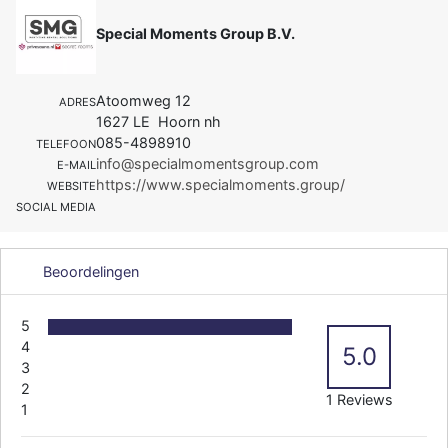
Special Moments Group B.V.
Atoomweg 12
ADRES
1627 LE Hoorn nh
085-4898910
TELEFOON
info@specialmomentsgroup.com
E-MAIL
https://www.specialmoments.group/
WEBSITE
SOCIAL MEDIA
Beoordelingen
5
4
5.0
3
2
1 Reviews
1