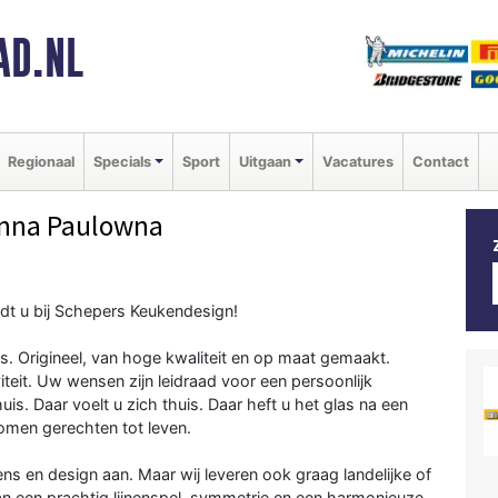
AD.NL
Regionaal
Specials
Sport
Uitgaan
Vacatures
Contact
nna Paulowna
ndt u bij Schepers Keukendesign!
. Origineel, van hoge kwaliteit en op maat gemaakt.
teit. Uw wensen zijn leidraad voor een persoonlijk
s. Daar voelt u zich thuis. Daar heft u het glas na een
 komen gerechten tot leven.
s en design aan. Maar wij leveren ook graag landelijke of
an een prachtig lijnenspel, symmetrie en een harmonieuze