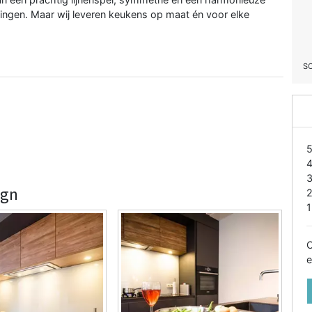
singen. Maar wij leveren keukens op maat én voor elke
S
ign
1
O
e