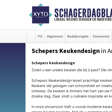
SCHAGERDAGBL
lokaal nieuws schagen en omgeving
112
Algemeen
Bedrijvengids
Gemeente
Schepers Keukendesign
in A
Schepers Keukendesign
Zoekt u een unieke keuken die bij ú past? Die vi
Schepers Keukendesign levert prachtige keukens
Keukens die getuigen van schoonheid en creativi
ontwerp. De keuken is immers het hart van uw hui
drukke dag. Daar vindt u culinaire inspiratie en
In onze showroom treft u vooral moderne keuken
stoere houten keukens. Net als u genieten wij v