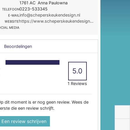
1761 AC Anna Paulowna
0223-533345
TELEFOON
info@scheperskeukendesign.nl
E-MAIL
https://www.scheperskeukendesign.nl/
WEBSITE
OCIAL MEDIA
Beoordelingen
5
4
5.0
3
2
1 Reviews
p dit moment is er nog geen review. Wees de
erste die een review schrijft.
Een review schrijven