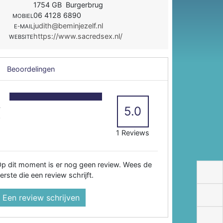
1754 GB Burgerbrug
06 4128 6890
MOBIEL
judith@beminjezelf.nl
E-MAIL
https://www.sacredsex.nl/
WEBSITE
Beoordelingen
5
4
5.0
3
2
1 Reviews
p dit moment is er nog geen review. Wees de
erste die een review schrijft.
Een review schrijven