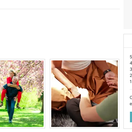
1
O
e