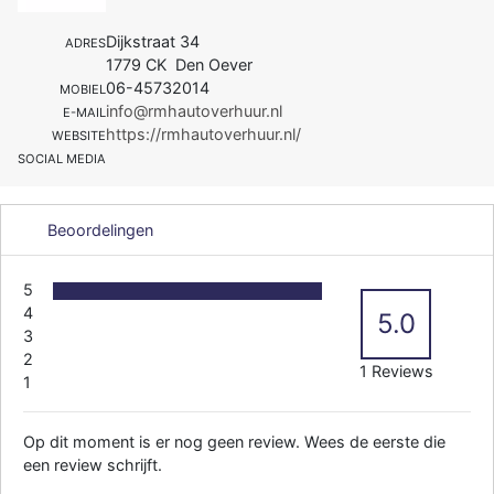
Dijkstraat 34
ADRES
1779 CK Den Oever
06-45732014
MOBIEL
info@rmhautoverhuur.nl
E-MAIL
https://rmhautoverhuur.nl/
WEBSITE
SOCIAL MEDIA
Beoordelingen
5
4
5.0
3
2
1 Reviews
1
Op dit moment is er nog geen review. Wees de eerste die
een review schrijft.