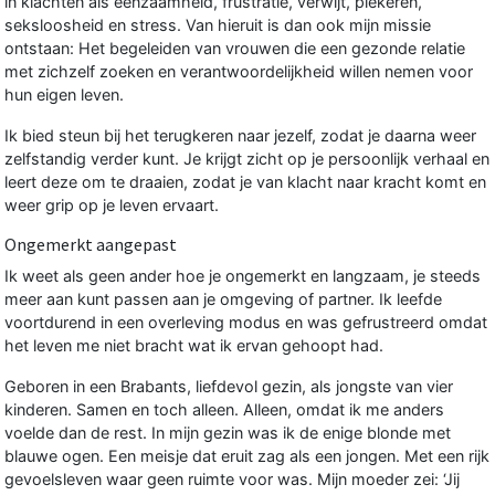
in klachten als eenzaamheid, frustratie, verwijt, piekeren,
seksloosheid en stress. Van hieruit is dan ook mijn missie
ontstaan: Het begeleiden van vrouwen die een gezonde relatie
met zichzelf zoeken en verantwoordelijkheid willen nemen voor
hun eigen leven.
Ik bied steun bij het terugkeren naar jezelf, zodat je daarna weer
zelfstandig verder kunt. Je krijgt zicht op je persoonlijk verhaal en
leert deze om te draaien, zodat je van klacht naar kracht komt en
weer grip op je leven ervaart.
Ongemerkt aangepast
Ik weet als geen ander hoe je ongemerkt en langzaam, je steeds
meer aan kunt passen aan je omgeving of partner. Ik leefde
voortdurend in een overleving modus en was gefrustreerd omdat
het leven me niet bracht wat ik ervan gehoopt had.
Geboren in een Brabants, liefdevol gezin, als jongste van vier
kinderen. Samen en toch alleen. Alleen, omdat ik me anders
voelde dan de rest. In mijn gezin was ik de enige blonde met
blauwe ogen. Een meisje dat eruit zag als een jongen. Met een rijk
gevoelsleven waar geen ruimte voor was. Mijn moeder zei: ‘Jij