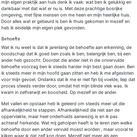
mijn eigen praktijk aan huis denk ik vaak: wat ben ik gelukkig en
dankbaar met dat wat er nu is. Met deze prachtige bosrijke
omgeving, met fijne mensen om me heen en mijn heerlijke huis.
Door alles wat er gebeurd is ben ik thuis gekomen in mezelf en
heb ik eindelijk mijn eigen plek gevonden.
Behoefte
Wat ik nu weet is dat ik jarenlang de behoefte aan erkenning, de
boodschap dat ik goed ben zoals ik ben, belangrijk ben, bij een
ander heb gezocht. Doordat die ander niet in die onvervulde
behoefte voorzag ben ik steeds harder mijn best gaan doen. Ben
ik steeds meer in mijn hoofd gaan zitten en heb ik me afgesloten
voor mijn gevoel. Ondanks dat ik me er niet fijn bij voelde, liep dat
proces steeds verder door, omdat het mijn blinde vlek was. Ik
kwam in zelfverwijt en boosheid. Op mezelf en de ander.
Met vallen en opstaan heb ik geleerd om steeds meer uit die
afhankelijkheid te stappen. Afhankelijkheid die niet aan de
oppervlakte, maar heel onderhuids aanwezig is en ik pas
achteraf herkende. Wat mij geholpen heeft is te leren zien welke
behoefte door een ander vervuld moest worden , maar vooral te
kijken waar ik dat zelf kon doen. Mezelf niet meer als een