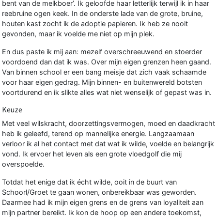
bent van de melkboer’. Ik geloofde haar letterlijk terwijl ik in haar
reebruine ogen keek. In de onderste lade van de grote, bruine,
houten kast zocht ik de adoptie papieren. Ik heb ze nooit
gevonden, maar ik voelde me niet op mijn plek.
En dus paste ik mij aan: mezelf overschreeuwend en stoerder
voordoend dan dat ik was. Over mijn eigen grenzen heen gaand.
Van binnen school er een bang meisje dat zich vaak schaamde
voor haar eigen gedrag. Mijn binnen- en buitenwereld botsten
voortdurend en ik slikte alles wat niet wenselijk of gepast was in.
Keuze
Met veel wilskracht, doorzettingsvermogen, moed en daadkracht
heb ik geleefd, terend op mannelijke energie. Langzaamaan
verloor ik al het contact met dat wat ik wilde, voelde en belangrijk
vond. Ik ervoer het leven als een grote vloedgolf die mij
overspoelde.
Totdat het enige dat ik écht wilde, ooit in de buurt van
Schoorl/Groet te gaan wonen, onbereikbaar was geworden.
Daarmee had ik mijn eigen grens en de grens van loyaliteit aan
mijn partner bereikt. Ik kon de hoop op een andere toekomst,