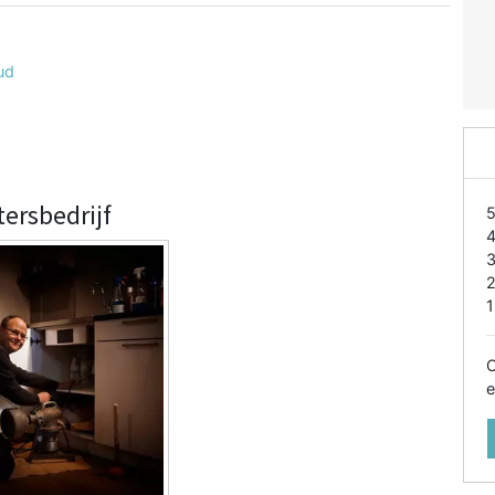
ud
tersbedrijf
1
O
e