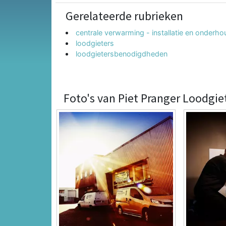
Gerelateerde rubrieken
centrale verwarming - installatie en onderho
loodgieters
loodgietersbenodigdheden
Foto's van Piet Pranger Loodgie