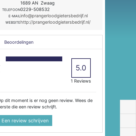
1689 AN Zwaag
0229-508532
TELEFOON
info@prangerloodgietersbedrijf.nl
E-MAIL
http://prangerloodgietersbedrijf.nl/
WEBSITE
Beoordelingen
5
4
5.0
3
2
1 Reviews
p dit moment is er nog geen review. Wees de
erste die een review schrijft.
Een review schrijven