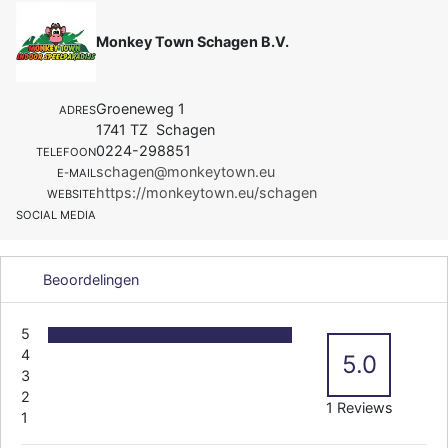
Monkey Town Schagen B.V.
Groeneweg 1
ADRES
1741 TZ Schagen
0224-298851
TELEFOON
schagen@monkeytown.eu
E-MAIL
https://monkeytown.eu/schagen
WEBSITE
SOCIAL MEDIA
Beoordelingen
5
4
5.0
3
2
1 Reviews
1