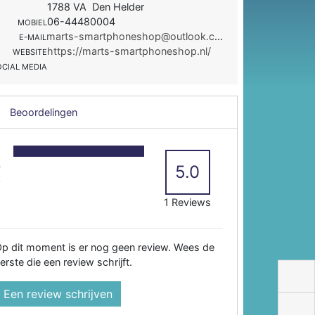
1788 VA Den Helder
06-44480004
MOBIEL
marts-smartphoneshop@outlook.com
E-MAIL
https://marts-smartphoneshop.nl/
WEBSITE
OCIAL MEDIA
Beoordelingen
5
4
5.0
3
2
1 Reviews
p dit moment is er nog geen review. Wees de
erste die een review schrijft.
Een review schrijven