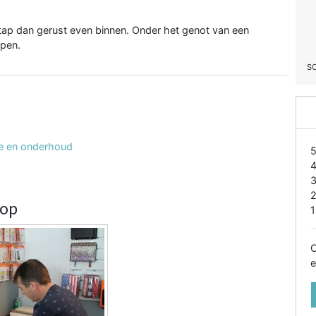
tap dan gerust even binnen. Onder het genot van een
lpen.
S
tie en onderhoud
hop
1
O
e