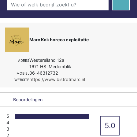
Marc Kok horeca exploitatie
Westereiland 12a
ADRES
1671 HS Medemblik
06-46312732
MOBIEL
https://www.bistrotmarc.nl
WEBSITE
Beoordelingen
5
4
5.0
3
2