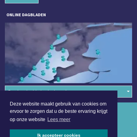
ONLINE DAGBLADEN
Overige dagbladen in de regio
Deze website maakt gebruik van cookies om
Algemene voorwaarden
ervoor te zorgen dat u de beste ervaring krijgt
op onze website
Lees meer
Disclaimer
Privacy Statement
Ik accepteer cookies