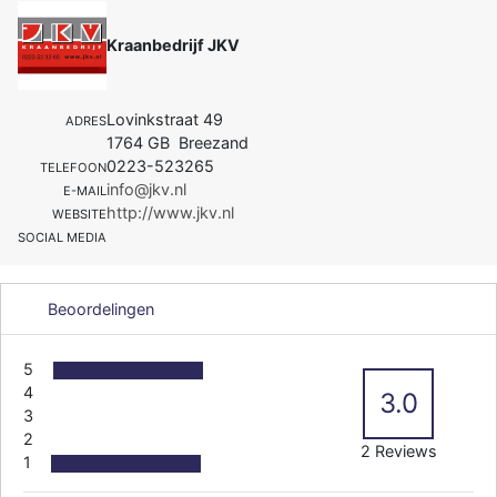
Kraanbedrijf JKV
Lovinkstraat 49
ADRES
1764 GB Breezand
0223-523265
TELEFOON
info@jkv.nl
E-MAIL
http://www.jkv.nl
WEBSITE
SOCIAL MEDIA
Beoordelingen
5
4
3.0
3
2
2 Reviews
1