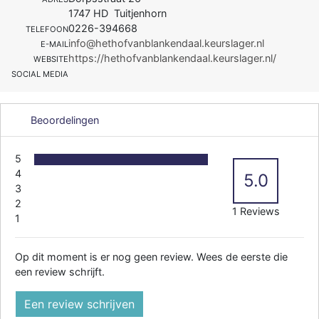
1747 HD Tuitjenhorn
0226-394668
TELEFOON
info@hethofvanblankendaal.keurslager.nl
E-MAIL
https://hethofvanblankendaal.keurslager.nl/
WEBSITE
SOCIAL MEDIA
Beoordelingen
5
4
5.0
3
2
1 Reviews
1
Op dit moment is er nog geen review. Wees de eerste die
een review schrijft.
Een review schrijven