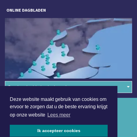
ONLINE DAGBLADEN
Overige dagbladen in de regio
Deze website maakt gebruik van cookies om
Algemene voorwaarden
ervoor te zorgen dat u de beste ervaring krijgt
op onze website
Lees meer
Disclaimer
Privacy Statement
Ik accepteer cookies