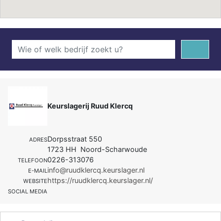
Keurslagerij Ruud Klercq
Dorpsstraat 550
ADRES
1723 HH Noord-Scharwoude
0226-313076
TELEFOON
info@ruudklercq.keurslager.nl
E-MAIL
https://ruudklercq.keurslager.nl/
WEBSITE
SOCIAL MEDIA