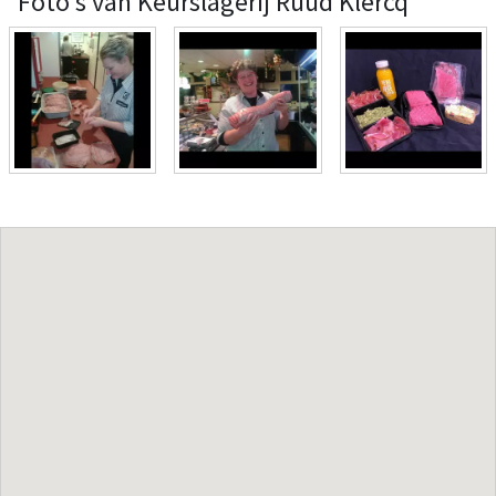
Foto's van Keurslagerij Ruud Klercq