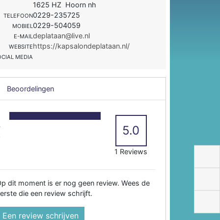
1625 HZ Hoorn nh
0229-235725
TELEFOON
0229-504059
MOBIEL
deplataan@live.nl
E-MAIL
https://kapsalondeplataan.nl/
WEBSITE
OCIAL MEDIA
Beoordelingen
5
4
5.0
3
2
1 Reviews
p dit moment is er nog geen review. Wees de
erste die een review schrijft.
Een review schrijven