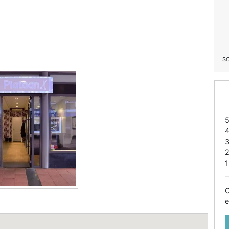
S
1
O
e