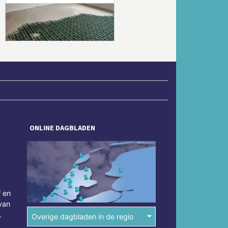
Volgende
ONLINE DAGBLADEN
f en
van
.
Overige dagbladen in de regio