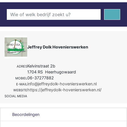
Jeffrey Dolk Hovenierswerken
Kelvinstraat 2b
ADRES
1704 RS Heerhugowaard
06-37277882
MOBIEL
info@jeffreydolk-hovenierswerken.nl
E-MAIL
https://jeffreydolk-hovenierswerken.nl/
WEBSITE
SOCIAL MEDIA
Beoordelingen