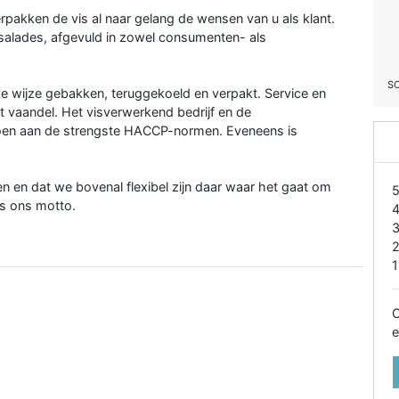
 verpakken de vis al naar gelang de wensen van u als klant.
salades, afgevuld in zowel consumenten- als
S
e wijze gebakken, teruggekoeld en verpakt. Service en
et vaandel. Het visverwerkend bedrijf en de
oldoen aan de strengste HACCP-normen. Eveneens is
en en dat we bovenal flexibel zijn daar waar het gaat om
is ons motto.
1
O
e