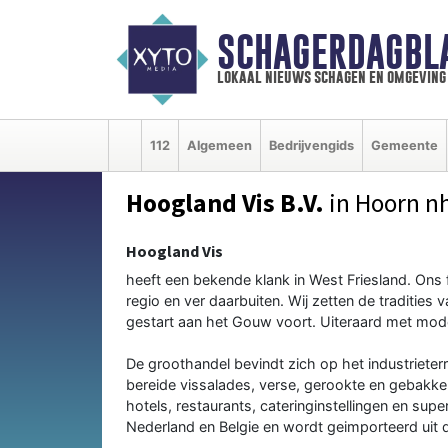
SCHAGERDAGBL
lokaal nieuws schagen en omgeving
112
Algemeen
Bedrijvengids
Gemeente
Hoogland Vis B.V.
in Hoorn n
Hoogland Vis
heeft een bekende klank in West Friesland. Ons fa
regio en ver daarbuiten. Wij zetten de tradities 
gestart aan het Gouw voort. Uiteraard met mod
De groothandel bevindt zich op het industriete
bereide vissalades, verse, gerookte en gebakk
hotels, restaurants, cateringinstellingen en sup
Nederland en Belgie en wordt geimporteerd uit d