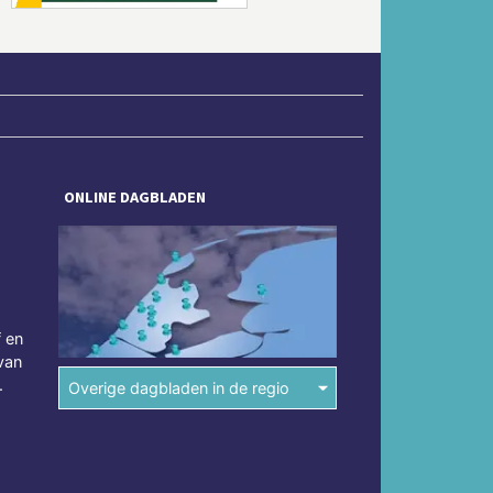
ONLINE DAGBLADEN
f en
van
.
Overige dagbladen in de regio