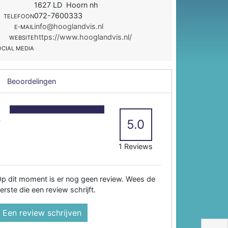
1627 LD Hoorn nh
072-7600333
TELEFOON
info@hooglandvis.nl
E-MAIL
https://www.hooglandvis.nl/
WEBSITE
OCIAL MEDIA
Beoordelingen
5
4
5.0
3
2
1 Reviews
p dit moment is er nog geen review. Wees de
erste die een review schrijft.
Een review schrijven