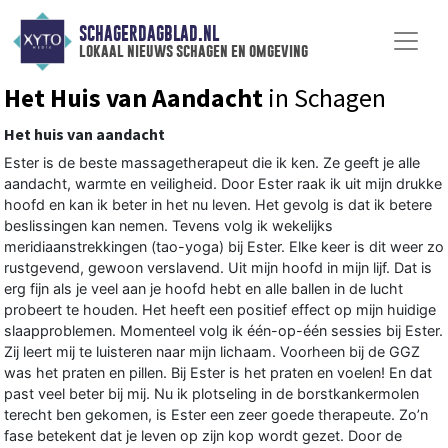
SCHAGERDAGBLAD.NL
lokaal nieuws schagen en omgeving
Het Huis van Aandacht
in Schagen
Het huis van aandacht
Ester is de beste massagetherapeut die ik ken. Ze geeft je alle
aandacht, warmte en veiligheid. Door Ester raak ik uit mijn drukke
hoofd en kan ik beter in het nu leven. Het gevolg is dat ik betere
beslissingen kan nemen. Tevens volg ik wekelijks
meridiaanstrekkingen (tao-yoga) bij Ester. Elke keer is dit weer zo
rustgevend, gewoon verslavend. Uit mijn hoofd in mijn lijf. Dat is
erg fijn als je veel aan je hoofd hebt en alle ballen in de lucht
probeert te houden. Het heeft een positief effect op mijn huidige
slaapproblemen. Momenteel volg ik één-op-één sessies bij Ester.
Zij leert mij te luisteren naar mijn lichaam. Voorheen bij de GGZ
was het praten en pillen. Bij Ester is het praten en voelen! En dat
past veel beter bij mij. Nu ik plotseling in de borstkankermolen
terecht ben gekomen, is Ester een zeer goede therapeute. Zo’n
fase betekent dat je leven op zijn kop wordt gezet. Door de