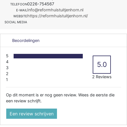
0226-754567
TELEFOON
Info@reformhuistuitjenhorn.nl
E-MAIL
https://reformhuistuitjenhorn.nl/
WEBSITE
SOCIAL MEDIA
Beoordelingen
5
4
5.0
3
2
2 Reviews
1
Op dit moment is er nog geen review. Wees de eerste die
een review schrijft.
Een review schrijven