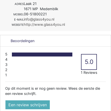
Laak 21
ADRES
1671 MP Medemblik
06-51800221
MOBIEL
info@glass4you.nl
E-MAIL
http://www.glass4you.nl
WEBSITE
Beoordelingen
5
4
5.0
3
2
1 Reviews
1
Op dit moment is er nog geen review. Wees de eerste die
een review schrijft.
Een review schrijven