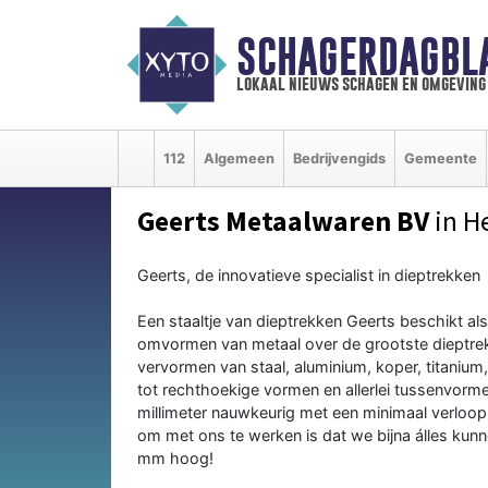
SCHAGERDAGBL
lokaal nieuws schagen en omgeving
112
Algemeen
Bedrijvengids
Gemeente
Geerts Metaalwaren BV
in H
Geerts, de innovatieve specialist in dieptrekken
Een staaltje van dieptrekken Geerts beschikt al
omvormen van metaal over de grootste dieptrek
vervormen van staal, aluminium, koper, titanium
tot rechthoekige vormen en allerlei tussenvorme
millimeter nauwkeurig met een minimaal verloop 
om met ons te werken is dat we bijna álles kunn
mm hoog!