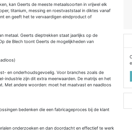
ken, kan Geerts de meeste metaalsoorten in vrijwel elk
per, titanium, messing en roestvaststaal in diktes vanaf
ënt en geeft het te vervaardigen eindproduct of
an metaal. Geerts dieptrekken staat jaarlijks op de
 Op de Blech toont Geerts de mogelijkheden van
O
aadloos)
e
est- en onderhoudsgevoelig. Voor branches zoals de
industrie zijn dit extra meerwaarden. De matrijs en het
aat. Met andere woorden: moet het maatvast en naadloos
ssingen bedenken die een fabricageproces bij de klant
ialen onderzoeken en dan doordacht en effectief te werk