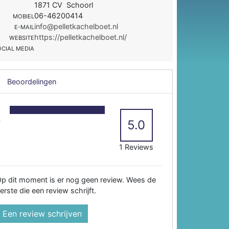
1871 CV Schoorl
06-46200414
MOBIEL
info@pelletkachelboet.nl
E-MAIL
https://pelletkachelboet.nl/
WEBSITE
OCIAL MEDIA
Beoordelingen
5
4
5.0
3
2
1 Reviews
p dit moment is er nog geen review. Wees de
erste die een review schrijft.
Een review schrijven