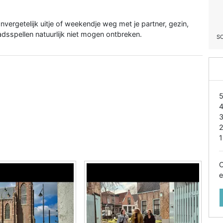
vergetelijk uitje of weekendje weg met je partner, gezin,
tadsspellen natuurlijk niet mogen ontbreken.
S
1
O
e