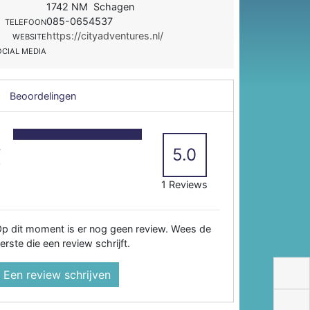
1742 NM Schagen
085-0654537
TELEFOON
https://cityadventures.nl/
WEBSITE
OCIAL MEDIA
Beoordelingen
5
4
5.0
3
2
1 Reviews
p dit moment is er nog geen review. Wees de
erste die een review schrijft.
Een review schrijven