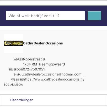
Cathy Dealer Occasions
Nobelstraat 8
ADRES
1704 RM Heerhugowaard
072-7507051
TELEFOON
cathydealeroccasions@hotmail.com
E-MAIL
https://www.cathydealeroccasions.nl/
WEBSITE
SOCIAL MEDIA
Beoordelingen