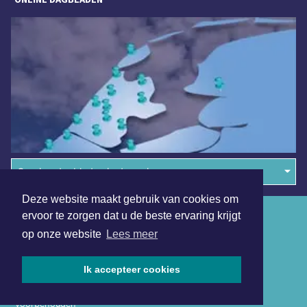
Overige dagbladen in de regio
Deze website maakt gebruik van cookies om
Algemene voorwaarden
ervoor te zorgen dat u de beste ervaring krijgt
op onze website
Lees meer
Disclaimer
Privacy Statement
Ik accepteer cookies
Copyright (c) 2026 | Schagerdagblad.nl - Alle rechten
voorbehouden