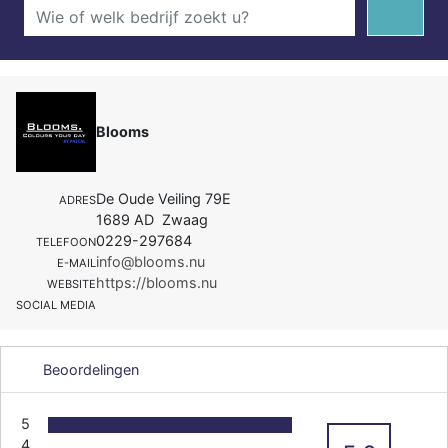
Blooms
De Oude Veiling 79E
ADRES
1689 AD Zwaag
0229-297684
TELEFOON
info@blooms.nu
E-MAIL
https://blooms.nu
WEBSITE
SOCIAL MEDIA
Beoordelingen
5
4