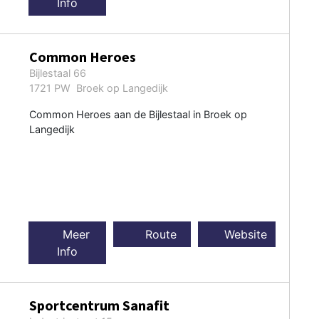
Info
Common Heroes
Bijlestaal 66
1721 PW Broek op Langedijk
Common Heroes aan de Bijlestaal in Broek op
Langedijk
Meer
Route
Website
Info
Sportcentrum Sanafit