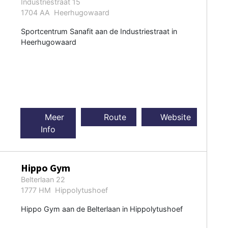
Industriestraat 15
1704 AA Heerhugowaard
Sportcentrum Sanafit aan de Industriestraat in
Heerhugowaard
Meer
Route
Website
Info
Hippo Gym
Belterlaan 22
1777 HM Hippolytushoef
Hippo Gym aan de Belterlaan in Hippolytushoef