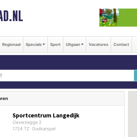
AD.NL
Regionaal
Specials
Sport
Uitgaan
Vacatures
Contact
aren
Sportcentrum Langedijk
Oeverzegge 2
1724 TZ Oudkarspel