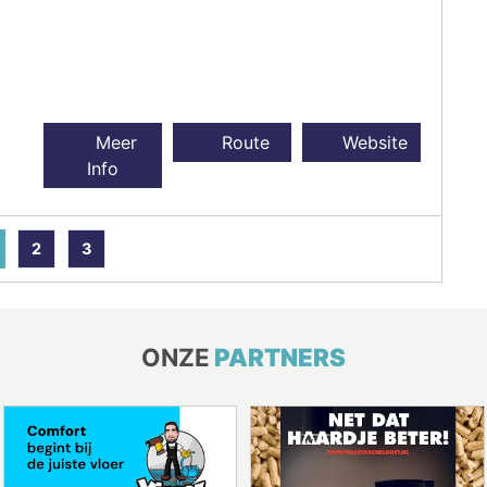
Meer
Route
Website
Info
2
3
ONZE
PARTNERS