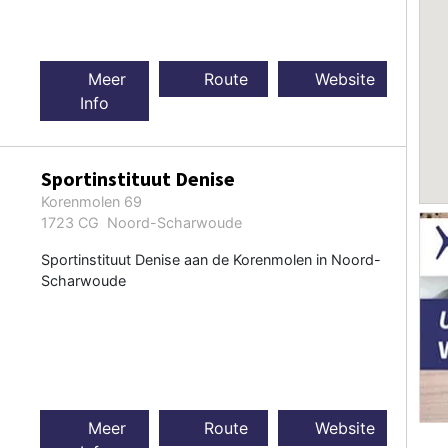
Meer
Route
Website
Info
Sportinstituut Denise
Korenmolen 69
1723 CG Noord-Scharwoude
Sportinstituut Denise aan de Korenmolen in Noord-
Scharwoude
Meer
Route
Website