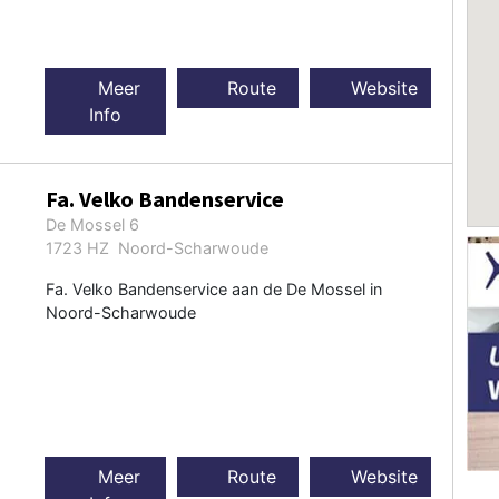
Meer
Route
Website
Info
Fa. Velko Bandenservice
De Mossel 6
1723 HZ Noord-Scharwoude
Fa. Velko Bandenservice aan de De Mossel in
Noord-Scharwoude
Meer
Route
Website