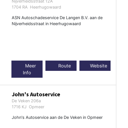
Nijverheidsstraat 12A
1704 RA Heerhugowaard
ASN Autoschadeservice De Langen B.V. aan de
Nijverheidsstraat in Heerhugowaard
Meer
Route
Website
Info
John's Autoservice
De Veken 206a
1716 KJ Opmeer
John's Autoservice aan de De Veken in Opmeer