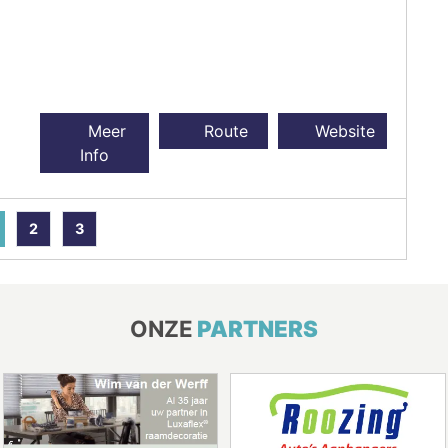
Meer
Route
Website
Info
2
3
ONZE
PARTNERS