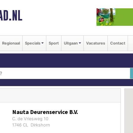
AD.NL
Regionaal
Specials
Sport
Uitgaan
Vacatures
Contact
Nauta Deurenservice B.V.
C. de Vriesweg 10
1746 CL Dirkshorn