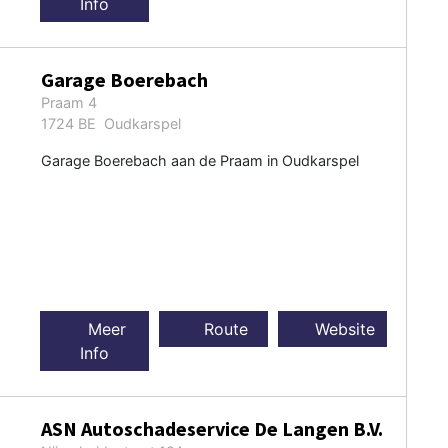
Info
Garage Boerebach
Praam 4
1724 BE Oudkarspel
Garage Boerebach aan de Praam in Oudkarspel
Meer
Route
Website
Info
ASN Autoschadeservice De Langen B.V.