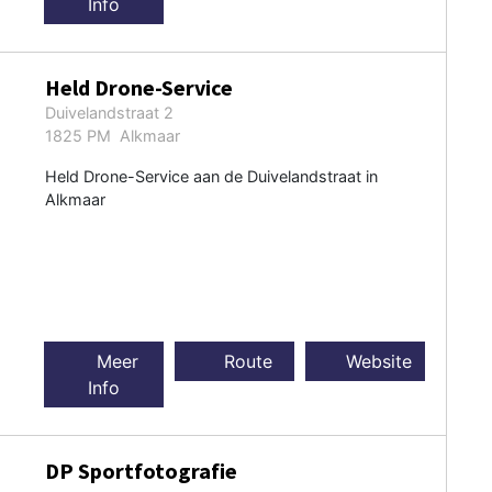
Info
Held Drone-Service
Duivelandstraat 2
1825 PM Alkmaar
Held Drone-Service aan de Duivelandstraat in
Alkmaar
Meer
Route
Website
Info
DP Sportfotografie