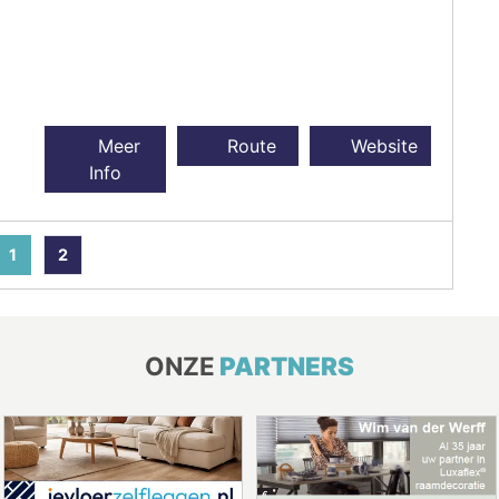
Meer
Route
Website
Info
1
2
ONZE
PARTNERS